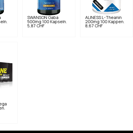
a
SWANSON
Gaba
ALINESS
L-Theanin
eln.
500mg 100 Kapseln.
200mg 100 Kappen.
5,87 CHF
8,67 CHF
Mega
en.