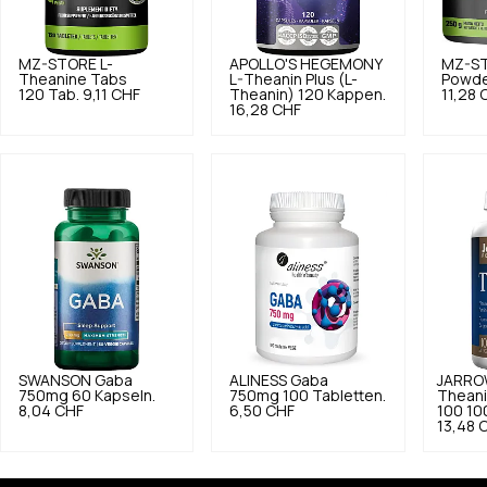
MZ-STORE
L-
APOLLO'S HEGEMONY
MZ-S
Theanine Tabs
L-Theanin Plus (L-
Powde
120 Tab.
9,11 CHF
Theanin) 120 Kappen.
11,28 
16,28 CHF
SWANSON
Gaba
ALINESS
Gaba
JARRO
750mg 60 Kapseln.
750mg 100 Tabletten.
Theani
8,04 CHF
6,50 CHF
100 10
13,48 