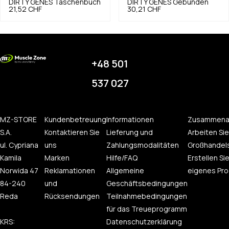
DIRTY GENES Taschenbuch
DIRTY GENES Gebunden
21,52 CHF
30,21 CHF
+48 501
537 027
MZ-STORE
Kundenbetreuung
Informationen
Zusammena
S.A.
Kontaktieren Sie
Lieferung und
Arbeiten Sie
ul. Cypriana
uns
Zahlungsmodalitäten
Großhandel
Kamila
Marken
Hilfe/FAQ
Erstellen Sie
Norwida 47
Reklamationen
Allgemeine
eigenes Pro
84-240
und
Geschäftsbedingungen
Reda
Rücksendungen
Teilnahmebedingungen
für das Treueprogramm
KRS:
Datenschutzerklärung