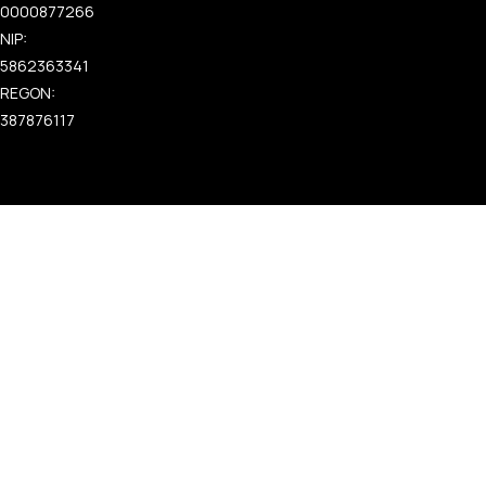
0000877266
NIP:
5862363341
REGON:
387876117