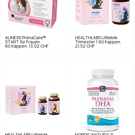
ALINESS
PrenaCare®
HEALTHLABS
LittleMe
START für Frauen
Trimester 1 60 Kappen.
60 Kappen.
13,02 CHF
21,52 CHF
HEALTHLABS
LittleMe
NORDIC NATURALS