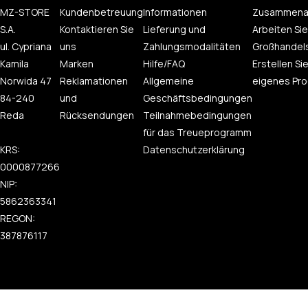
MZ-STORE
Kundenbetreuung
Informationen
Zusammena
S.A.
Kontaktieren Sie
Lieferung und
Arbeiten Sie
ul. Cypriana
uns
Zahlungsmodalitäten
Großhandel
Kamila
Marken
Hilfe/FAQ
Erstellen Sie
Norwida 47
Reklamationen
Allgemeine
eigenes Pro
84-240
und
Geschäftsbedingungen
Reda
Rücksendungen
Teilnahmebedingungen
für das Treueprogramm
KRS:
Datenschutzerklärung
0000877266
NIP:
5862363341
REGON:
387876117