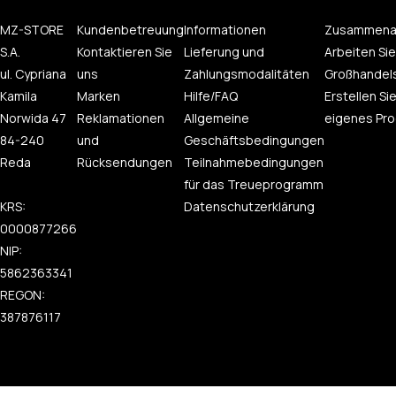
MZ-STORE
Kundenbetreuung
Informationen
Zusammena
S.A.
Kontaktieren Sie
Lieferung und
Arbeiten Sie
ul. Cypriana
uns
Zahlungsmodalitäten
Großhandel
Kamila
Marken
Hilfe/FAQ
Erstellen Sie
Norwida 47
Reklamationen
Allgemeine
eigenes Pro
84-240
und
Geschäftsbedingungen
Reda
Rücksendungen
Teilnahmebedingungen
für das Treueprogramm
KRS:
Datenschutzerklärung
0000877266
NIP:
5862363341
REGON:
387876117