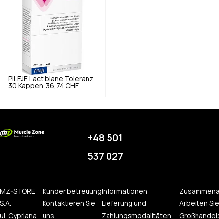
PILEJE
Lactibiane Toleranz
30 Kappen.
36,74 CHF
+48 501
537 027
MZ-STORE
Kundenbetreuung
Informationen
Zusammena
S.A.
Kontaktieren Sie
Lieferung und
Arbeiten Sie
ul. Cypriana
uns
Zahlungsmodalitäten
Großhandel