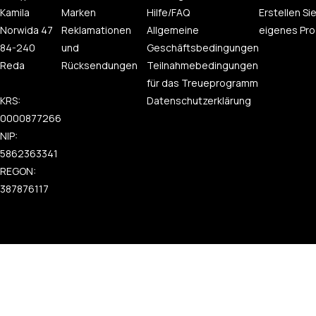
Kamila
Marken
Hilfe/FAQ
Erstellen Sie
Norwida 47
Reklamationen
Allgemeine
eigenes Pro
84-240
und
Geschäftsbedingungen
Reda
Rücksendungen
Teilnahmebedingungen
für das Treueprogramm
KRS:
Datenschutzerklärung
0000877266
NIP:
5862363341
REGON:
387876117