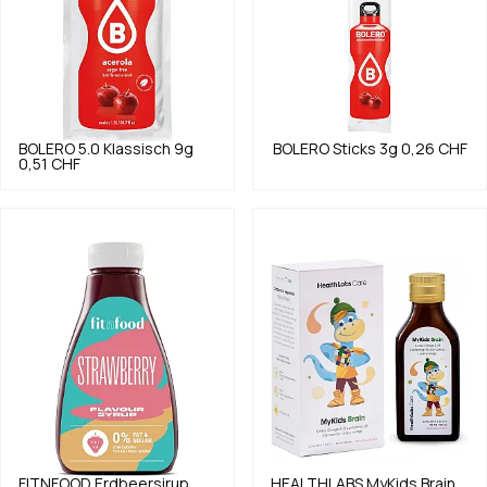
BOLERO
5.0
Klassisch 9g
BOLERO
Sticks 3g
0,26 CHF
0,51 CHF
FITNFOOD
Erdbeersirup
HEALTHLABS
MyKids Brain