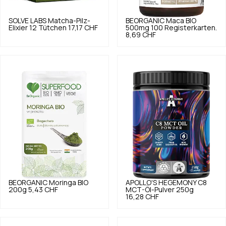
SOLVE LABS
Matcha-Pilz-
BEORGANIC
Maca BIO
Elixier 12 Tütchen
17,17 CHF
500mg 100 Registerkarten.
8,69 CHF
BEORGANIC
Moringa BIO
APOLLO'S HEGEMONY
C8
200g
5,43 CHF
MCT-Öl-Pulver 250g
16,28 CHF