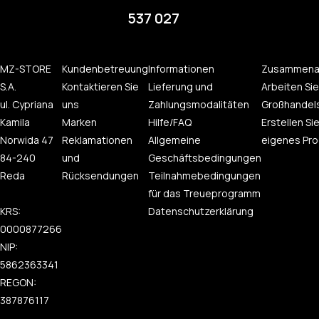
537 027
MZ-STORE
Kundenbetreuung
Informationen
Zusammena
S.A.
Kontaktieren Sie
Lieferung und
Arbeiten Sie
ul. Cypriana
uns
Zahlungsmodalitäten
Großhandel
Kamila
Marken
Hilfe/FAQ
Erstellen Sie
Norwida 47
Reklamationen
Allgemeine
eigenes Pro
84-240
und
Geschäftsbedingungen
Reda
Rücksendungen
Teilnahmebedingungen
für das Treueprogramm
KRS:
Datenschutzerklärung
0000877266
NIP:
5862363341
REGON:
387876117