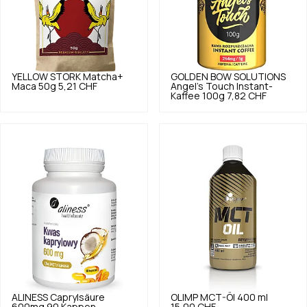
YELLOW STORK
Matcha+
GOLDEN BOW SOLUTIONS
Maca 50g
5,21 CHF
Angel's Touch Instant-
Kaffee 100g
7,82 CHF
ALINESS
Caprylsäure
OLIMP
MCT-Öl 400 ml
600mg 90 Kappen.
15,00 CHF