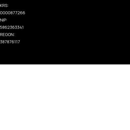
KRS:
0000877266
NIP:
5862363341
REGON:
387876117