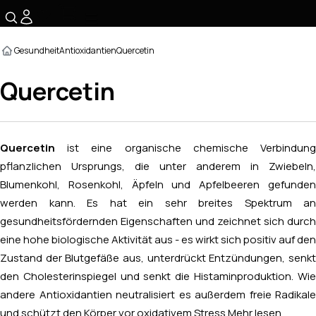
☰
Gesundheit
Antioxidantien
Quercetin
Quercetin
Quercetin
ist eine organische chemische Verbindung
pflanzlichen Ursprungs, die unter anderem in Zwiebeln,
Blumenkohl, Rosenkohl, Äpfeln und Apfelbeeren gefunden
werden kann. Es hat ein sehr breites Spektrum an
gesundheitsfördernden Eigenschaften und zeichnet sich durch
eine hohe biologische Aktivität aus - es wirkt sich positiv auf den
Zustand der Blutgefäße aus, unterdrückt Entzündungen, senkt
den Cholesterinspiegel und senkt die Histaminproduktion. Wie
andere Antioxidantien neutralisiert es außerdem freie Radikale
und schützt den Körper vor oxidativem Stress.
Mehr lesen