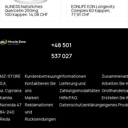
ALINESS
Natürliches
EONLIFE
EON Longevity
Quercetin 250mg
Complex 60 Kappen.
100 Kappen.
14,08 CHF
77,91 CHF
+48 501
537 027
MZ-STORE
Kundenbetreuung
Informationen
Zusammenarb
S.A.
Kontaktieren Sie
Lieferung und
Arbeiten Sie m
ul. Cypriana
uns
Zahlungsmodalitäten
Großhandelsa
Kamila
Marken
Hilfe/FAQ
Erstellen Sie I
Norwida 47
Reklamationen
Datenschutzerklärung
eigenes Prod
84-240
und
Reda
Rücksendungen