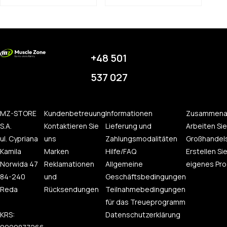
+48 501
537 027
MZ-STORE
Kundenbetreuung
Informationen
Zusammena
S.A.
Kontaktieren Sie
Lieferung und
Arbeiten Sie
ul. Cypriana
uns
Zahlungsmodalitäten
Großhandel
Kamila
Marken
Hilfe/FAQ
Erstellen Sie
Norwida 47
Reklamationen
Allgemeine
eigenes Pro
84-240
und
Geschäftsbedingungen
Reda
Rücksendungen
Teilnahmebedingungen
für das Treueprogramm
KRS:
Datenschutzerklärung