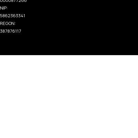
0000877266
NIP:
5862363341
REGON:
387876117