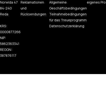
Norwida 47
Reklamationen
Allgemeine
eigenes Pro
84-240
und
Geschäftsbedingungen
Reda
Rücksendungen
Teilnahmebedingungen
für das Treueprogramm
KRS:
Datenschutzerklärung
0000877266
NIP:
5862363341
REGON:
387876117