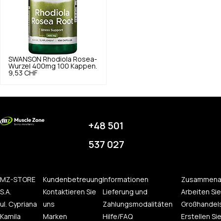
SWANSON
Rhodiola Rosea-
Wurzel 400mg 100 Kappen.
9,53 CHF
+48 501
537 027
MZ-STORE
Kundenbetreuung
Informationen
Zusammena
S.A.
Kontaktieren Sie
Lieferung und
Arbeiten Sie
ul. Cypriana
uns
Zahlungsmodalitäten
Großhandel
Kamila
Marken
Hilfe/FAQ
Erstellen Sie