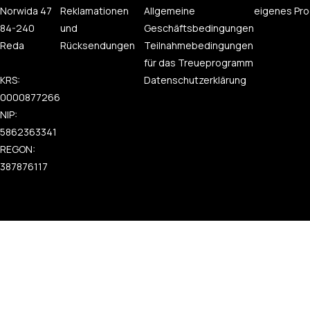
Norwida 47
Reklamationen
Allgemeine
eigenes Pro
84-240
und
Geschäftsbedingungen
Reda
Rücksendungen
Teilnahmebedingungen
für das Treueprogramm
KRS:
Datenschutzerklärung
0000877266
NIP:
5862363341
REGON:
387876117