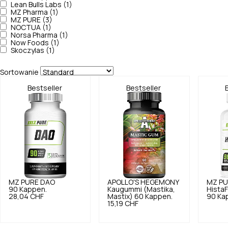
Lean Bulls Labs (1)
MZ Pharma (1)
MZ PURE (3)
NOCTUA (1)
Norsa Pharma (1)
Now Foods (1)
Skoczylas (1)
Sortowanie
Bestseller
Bestseller
MZ PURE
DAO
APOLLO'S HEGEMONY
MZ PU
90 Kappen.
Kaugummi (Mastika,
Hista
28,04 CHF
Mastix) 60 Kappen.
90 Ka
15,19 CHF