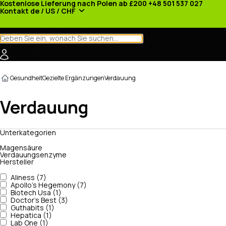
Kostenlose Lieferung nach Polen ab £200
+48 501 537 027
Kontakt
de / US / CHF
Kategorien
Hersteller
Nachrichten
Werbeaktionen
Gesundheit
Gezielte Ergänzungen
Verdauung
Verdauung
Unterkategorien
Magensäure
Verdauungsenzyme
Hersteller
Aliness (7)
Apollo's Hegemony (7)
Biotech Usa (1)
Doctor's Best (3)
Guthabits (1)
Hepatica (1)
Lab One (1)