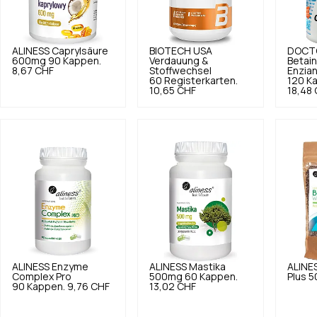
ALINESS
Caprylsäure
BIOTECH USA
DOCTO
600mg 90 Kappen.
Verdauung &
Betain
8,67 CHF
Stoffwechsel
Enzian
60 Registerkarten.
120 K
10,65 CHF
18,48
ALINESS
Enzyme
ALINESS
Mastika
ALINE
Complex Pro
500mg 60 Kappen.
Plus 
90 Kappen.
9,76 CHF
13,02 CHF