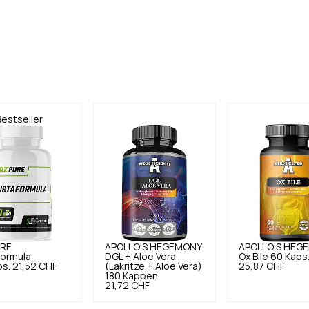
Bestseller
RE
APOLLO'S HEGEMONY
APOLLO'S HEG
Formula
DGL + Aloe Vera
Ox Bile 60 Kaps
ps.
21,52 CHF
(Lakritze + Aloe Vera)
25,87 CHF
180 Kappen.
21,72 CHF