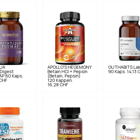
UA
APOLLO'S HEGEMONY
GUTHABITS
La
Digest
Betain HCl + Pepsin
90 Kaps.
14,13 
P 60 Kaps.
(Betain, Pepsin)
 CHF
120 Kappen.
16,28 CHF