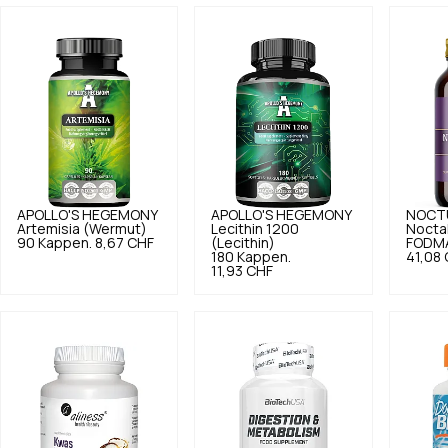
APOLLO'S HEGEMONY
APOLLO'S HEGEMONY
NOCT
Artemisia (Wermut)
Lecithin 1200
Nocta
90 Kappen.
8,67 CHF
(Lecithin)
FODMA
180 Kappen.
41,08
11,93 CHF