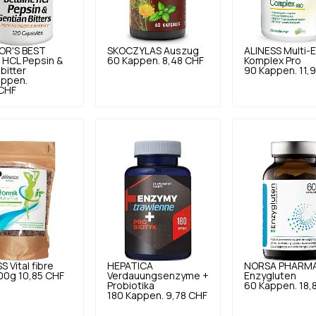
R'S BEST
SKOCZYLAS
Auszug
ALINESS
Multi-
 HCL Pepsin &
60 Kappen.
8,48 CHF
Komplex Pro
bitter
90 Kappen.
11,
appen.
 CHF
SS
Vital fibre
HEPATICA
NORSA PHARM
500g
10,85 CHF
Verdauungsenzyme +
Enzygluten
Probiotika
60 Kappen.
18,
180 Kappen.
9,78 CHF