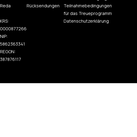
Reda
Rücksendungen
Teilnahmebedingungen
für das Treueprogramm
KRS:
Datenschutzerklärung
0000877266
NIP:
5862363341
REGON:
387876117