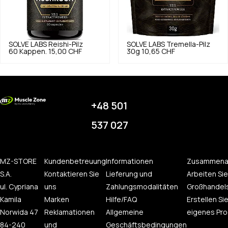
SOLVE LABS
Reishi-Pilz
SOLVE LABS
Tremella-Pilz
60 Kappen.
15,00 CHF
30g
10,65 CHF
+48 501
537 027
MZ-STORE
Kundenbetreuung
Informationen
Zusammena
S.A.
Kontaktieren Sie
Lieferung und
Arbeiten Sie
ul. Cypriana
uns
Zahlungsmodalitäten
Großhandel
Kamila
Marken
Hilfe/FAQ
Erstellen Sie
Norwida 47
Reklamationen
Allgemeine
eigenes Pro
84-240
und
Geschäftsbedingungen