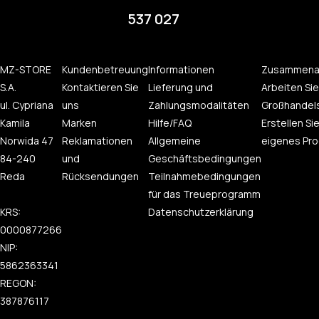
537 027
MZ-STORE
Kundenbetreuung
Informationen
Zusammena
S.A.
Kontaktieren Sie
Lieferung und
Arbeiten Sie
ul. Cypriana
uns
Zahlungsmodalitäten
Großhandel
Kamila
Marken
Hilfe/FAQ
Erstellen Sie
Norwida 47
Reklamationen
Allgemeine
eigenes Pro
84-240
und
Geschäftsbedingungen
Reda
Rücksendungen
Teilnahmebedingungen
für das Treueprogramm
KRS:
Datenschutzerklärung
0000877266
NIP:
5862363341
REGON:
387876117