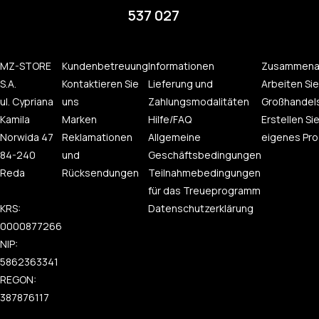
537 027
MZ-STORE
Kundenbetreuung
Informationen
Zusammena
S.A.
Kontaktieren Sie
Lieferung und
Arbeiten Sie
ul. Cypriana
uns
Zahlungsmodalitäten
Großhandel
Kamila
Marken
Hilfe/FAQ
Erstellen Sie
Norwida 47
Reklamationen
Allgemeine
eigenes Pro
84-240
und
Geschäftsbedingungen
Reda
Rücksendungen
Teilnahmebedingungen
für das Treueprogramm
KRS:
Datenschutzerklärung
0000877266
NIP:
5862363341
REGON:
387876117