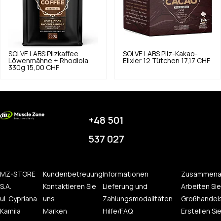
SOLVE LABS
Pilzkaffee
SOLVE LABS
Pilz-Kakao-
Löwenmähne + Rhodiola
Elixier 12 Tütchen
17,17 CHF
330g
15,00 CHF
+48 501
537 027
MZ-STORE
Kundenbetreuung
Informationen
Zusammena
S.A.
Kontaktieren Sie
Lieferung und
Arbeiten Sie
ul. Cypriana
uns
Zahlungsmodalitäten
Großhandel
Kamila
Marken
Hilfe/FAQ
Erstellen Sie