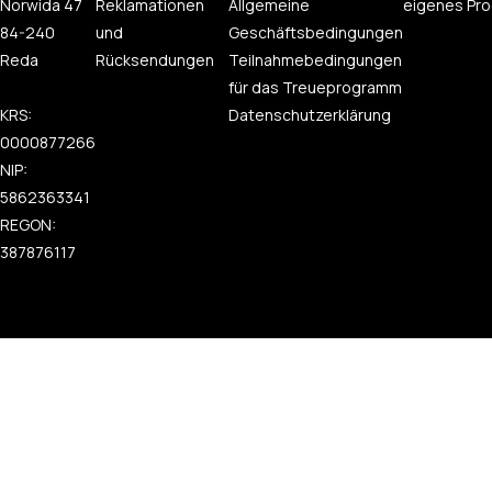
Norwida 47
Reklamationen
Allgemeine
eigenes Pro
84-240
und
Geschäftsbedingungen
Reda
Rücksendungen
Teilnahmebedingungen
für das Treueprogramm
KRS:
Datenschutzerklärung
0000877266
NIP:
5862363341
REGON:
387876117