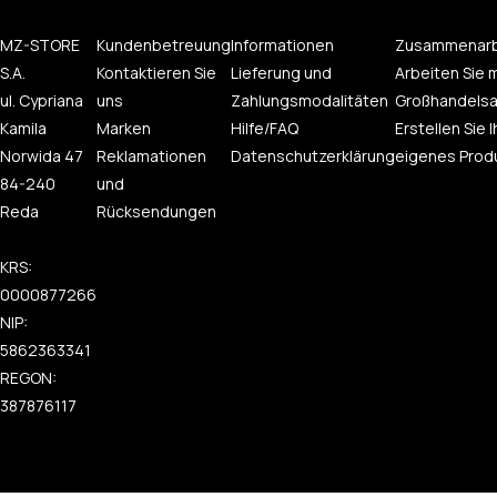
MZ-STORE
Kundenbetreuung
Informationen
Zusammenarb
S.A.
Kontaktieren Sie
Lieferung und
Arbeiten Sie m
ul. Cypriana
uns
Zahlungsmodalitäten
Großhandelsa
Kamila
Marken
Hilfe/FAQ
Erstellen Sie I
Norwida 47
Reklamationen
Datenschutzerklärung
eigenes Prod
84-240
und
Reda
Rücksendungen
KRS:
0000877266
NIP:
5862363341
REGON:
387876117