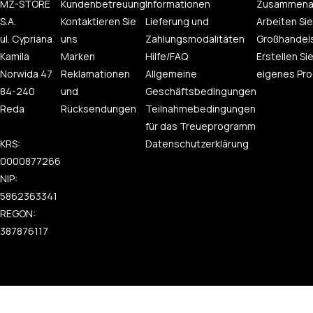
MZ-STORE
Kundenbetreuung
Informationen
Zusammena
S.A.
Kontaktieren Sie
Lieferung und
Arbeiten Sie
ul. Cypriana
uns
Zahlungsmodalitäten
Großhandel
Kamila
Marken
Hilfe/FAQ
Erstellen Sie
Norwida 47
Reklamationen
Allgemeine
eigenes Pro
84-240
und
Geschäftsbedingungen
Reda
Rücksendungen
Teilnahmebedingungen
für das Treueprogramm
KRS:
Datenschutzerklärung
0000877266
NIP:
5862363341
REGON:
387876117