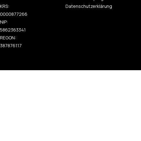
KRS:
Datenschutzerklärung
0000877266
NIP:
5862363341
REGON:
387876117