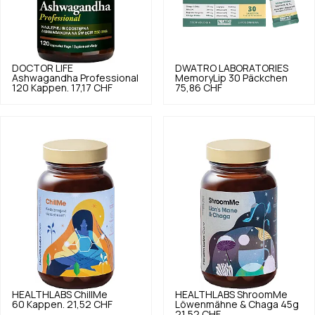
DOCTOR LIFE
DWATRO LABORATORIES
Ashwagandha Professional
MemoryLip 30 Päckchen
120 Kappen.
17,17 CHF
75,86 CHF
HEALTHLABS
ChillMe
HEALTHLABS
ShroomMe
60 Kappen.
21,52 CHF
Löwenmähne & Chaga 45g
21,52 CHF