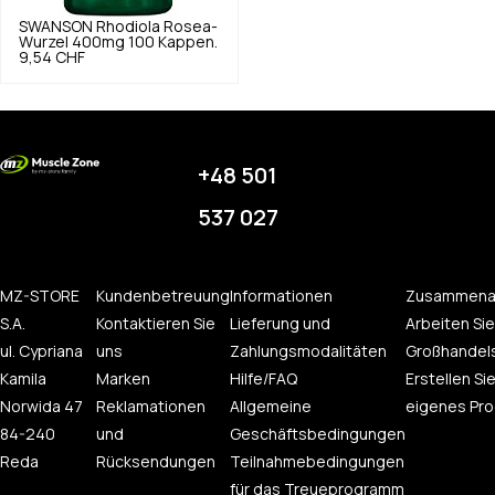
SWANSON
Rhodiola Rosea-
Wurzel 400mg 100 Kappen.
9,54 CHF
+48 501
537 027
MZ-STORE
Kundenbetreuung
Informationen
Zusammena
S.A.
Kontaktieren Sie
Lieferung und
Arbeiten Sie
ul. Cypriana
uns
Zahlungsmodalitäten
Großhandel
Kamila
Marken
Hilfe/FAQ
Erstellen Sie
Norwida 47
Reklamationen
Allgemeine
eigenes Pro
84-240
und
Geschäftsbedingungen
Reda
Rücksendungen
Teilnahmebedingungen
für das Treueprogramm