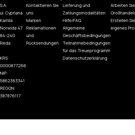
S.A.
Kontaktieren Sie
Lieferung und
Arbeiten Sie
ul. Cypriana
uns
Zahlungsmodalitäten
Großhandel
Kamila
Marken
Hilfe/FAQ
Erstellen Sie
Norwida 47
Reklamationen
Allgemeine
eigenes Pro
84-240
und
Geschäftsbedingungen
Reda
Rücksendungen
Teilnahmebedingungen
für das Treueprogramm
KRS:
Datenschutzerklärung
0000877266
NIP:
5862363341
REGON:
387876117