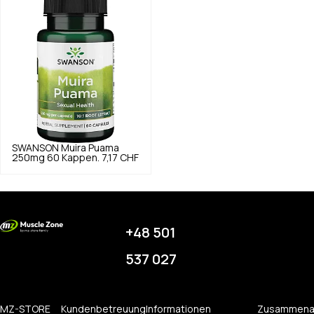
SWANSON
Muira Puama
250mg 60 Kappen.
7,17 CHF
+48 501
537 027
MZ-STORE
Kundenbetreuung
Informationen
Zusammena