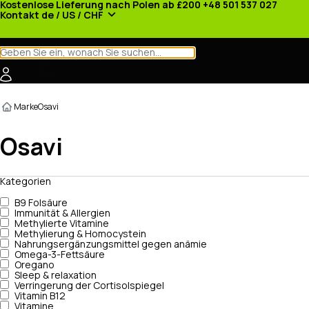
Kostenlose Lieferung nach Polen ab £200
+48 501 537 027
Kontakt
de / US / CHF
Kategorien
Hersteller
Nachrichten
Werbeaktionen
Marke
Osavi
Osavi
Kategorien
B9 Folsäure
Immunität & Allergien
Methylierte Vitamine
Methylierung & Homocystein
Nahrungsergänzungsmittel gegen anämie
Omega-3-Fettsäure
Oregano
Sleep & relaxation
Verringerung der Cortisolspiegel
Vitamin B12
Vitamine