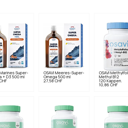
Marines Super-
OSAVI
Meeres-Super-
OSAVI
Methylfo
 + D3 500 ml
Omega 500 ml
Methyl B12
 CHF
27,58 CHF
120 Kappen.
10,86 CHF