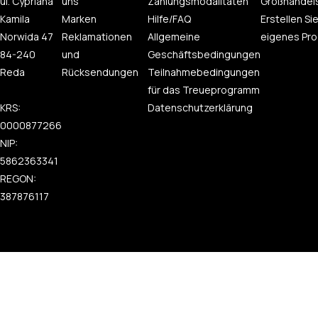
ul. Cypriana
uns
Zahlungsmodalitäten
Großhandel
Kamila
Marken
Hilfe/FAQ
Erstellen Sie
Norwida 47
Reklamationen
Allgemeine
eigenes Pro
84-240
und
Geschäftsbedingungen
Reda
Rücksendungen
Teilnahmebedingungen
für das Treueprogramm
KRS:
Datenschutzerklärung
0000877266
NIP:
5862363341
REGON:
387876117