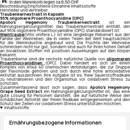
In den Warenkorb legen
za 6,50 CHF
Beschreibung
Empfohlene Einnahme
Inhaltsstoffe
Hersteller und Vertreiber
Traubenkernextrakt in Kapseln
95% oligomere Proanthocyanidine (OPC)
Apollo's Hegemony Traubenkernextrakt
ist ein
Nahrungsergänzungsmittel, das Traubenkernextrakt enthält, der
auf 95% oligomere Proanthocyanidine (OPC) standardisiert ist.
Weintraube
(Vitis vinifera
L.) ist eine langlebige Rebenart aus der
Familie der Weinreben, die in vielen Teilen der Welt hauptsächlich
für die Weinindustrie angebaut wird. Die Früchte der Weinrebe
schmecken nicht nur gut, sondern sind auch für ihren hohen Gehalt
an bioaktiven Stoffen mit positiven Auswirkungen auf den Körper
bekannt.
Traubenkerne sind die reichste natürliche Quelle von
oligomeren
Proanthocyanidinen
(OPC). Dabei handelt es sich um einen
Komplex von etwa 40 chemischen Verbindungen, die zur Gruppe
der Flavonoide gehören und sich durch eine hohe antioxidative
Aktivität auszeichnen. Ihre Aufgabe ist es, freie Sauerstoffradikale
zu neutralisieren und den Organismus vor oxidativem Stress zu
schützen.
Zusammenfassend lässt sich sagen, dass
Apollo's Hegemon
Grape Seed Extract
ein Nahrungsergänzungsmittel ist, das ein
gute Lösung für Personen darstellt, die auf natürliche Weise der
schädlichen Aktivität der freien Radikale entgegenwirken und den
Schutz der Zellen vor oxidativem Stress unterstützen möchten.
Inhaltsstoffe
Ernährungsbezogene Informationen